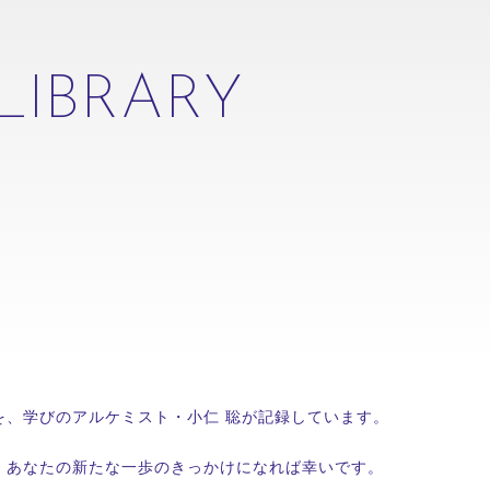
現場実践・定着
自律型人材育成
学
サービス
早期戦力化・リスキル
離職防止・エ
資料ダウンロード
LIBRARY
目的
学習を「つくる」
学習を「届ける」
トレンドを知る
クリアする
検索する
を、学びのアルケミスト・小仁 聡が記録しています。
、あなたの新たな一歩のきっかけになれば幸いです。