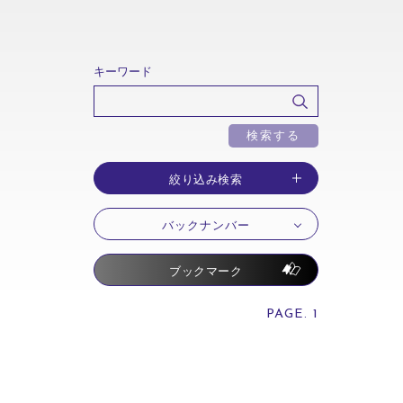
習する組織
AI・テクノロジー活用
投資対効果の証明
ンゲージメント
学習文化醸成
キーワード
学習を「成果につなぐ」
学習を「経営に接続する」
検索する
絞り込み検索
ブックマーク
PAGE. 1